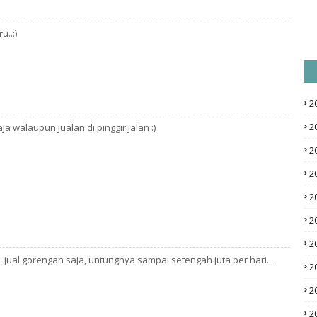
u..:)
2
2
aja walaupun jualan di pinggir jalan :)
2
2
2
2
2
.. jual gorengan saja, untungnya sampai setengah juta per hari...
2
2
2