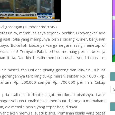
ual gorengan (sumber : metrotv)
u stasiun tv, membuat saya sejenak berfikir. Ditayangkan ada
 asal Italia yang mempunyai bisnis bidang kuliner, berjualan
rabaya. Bukankah biasanya warga negara asing menetap di
perusahaan? Ternyata Fabrizio Urso memang pernah bekerja
 Italia. Dan kini beralih membuka usaha sendiri masih di
ain pastel, tahu isi dan pisang goreng dan lain-lain. Di buat
gorengannya terbilang cukup murah, sekitar Rp. 1000 - Rp.
antara Rp. 500.000 sampai Rp. 700.000 per hari. Cukup
 pria Italia ini terlihat sangat menikmati bisnisnya. Latar
anager sebuah rumah makan membuat dia begitu memahami
an, dia memilih bisnis yang tepat bagi dirinya.
a yang akan memulai suatu bisnis. Pemilihan bisnis yang tepat