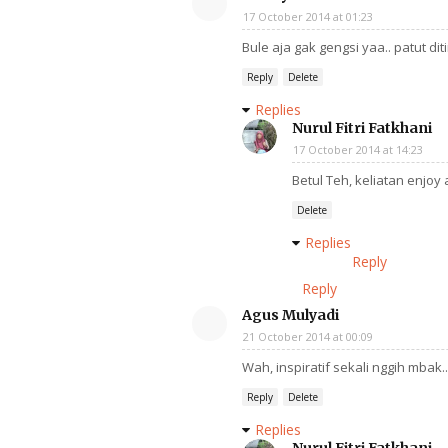
17 October 2014 at 01:23
Bule aja gak gengsi yaa.. patut ditir
Reply
Delete
Replies
Nurul Fitri Fatkhani
17 October 2014 at 14:23
Betul Teh, keliatan enjoy 
Delete
Replies
Reply
Reply
Agus Mulyadi
21 October 2014 at 00:09
Wah, inspiratif sekali nggih mbak.
Reply
Delete
Replies