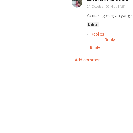
Nurul Fitri Fatkhani
21 October 2014 at 14:51
Ya mas...gorengan yang k
Delete
Replies
Reply
Reply
Add comment