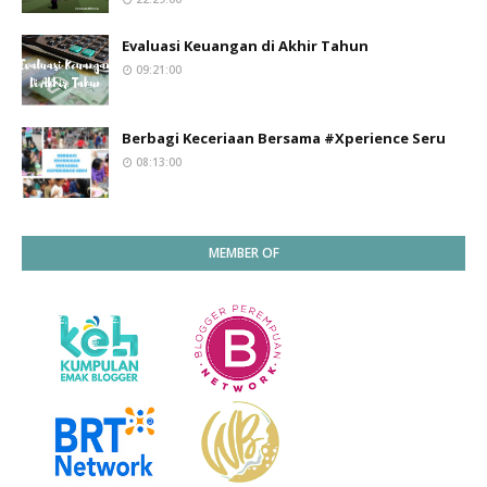
Evaluasi Keuangan di Akhir Tahun
09:21:00
Berbagi Keceriaan Bersama #Xperience Seru
08:13:00
MEMBER OF