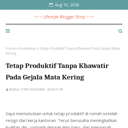
Aug 10, 2026
<~~ Lifestyle Blogger Story ~~>
Home
Kesehatan
Tetap Produktif Tanpa Khawatir Pada Gejala Mata
Kering
Tetap Produktif Tanpa Khawatir
Pada Gejala Mata Kering
NURUL FITRI FATKHANI
09:11:00
Saya memutuskan untuk tetap produktif di rumah setelah
resign dari kerja kantoran. Terus berusaha meningkatkan
kualitas diri,
upgrade
dengan ilmu baru, dan mengasah