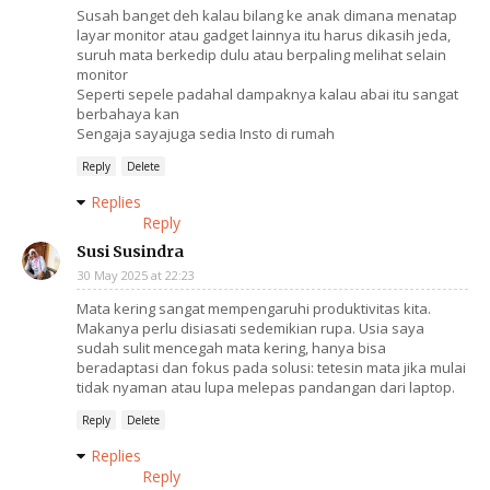
Susah banget deh kalau bilang ke anak dimana menatap
layar monitor atau gadget lainnya itu harus dikasih jeda,
suruh mata berkedip dulu atau berpaling melihat selain
monitor
Seperti sepele padahal dampaknya kalau abai itu sangat
berbahaya kan
Sengaja sayajuga sedia Insto di rumah
Reply
Delete
Replies
Reply
Susi Susindra
30 May 2025 at 22:23
Mata kering sangat mempengaruhi produktivitas kita.
Makanya perlu disiasati sedemikian rupa. Usia saya
sudah sulit mencegah mata kering, hanya bisa
beradaptasi dan fokus pada solusi: tetesin mata jika mulai
tidak nyaman atau lupa melepas pandangan dari laptop.
Reply
Delete
Replies
Reply