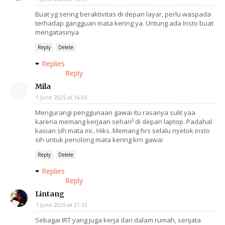
Buat yg sering beraktivitas di depan layar, perlu waspada
terhadap gangguan mata kering ya. Untung ada Insto buat
mengatasinya
Reply
Delete
Replies
Reply
Mila
1 June 2025 at 16:03
Mengurangi penggunaan gawai itu rasanya sulit yaa
karena memang kerjaan sehari² di depan laptop. Padahal
kasian sih mata ini.. Hiks. Memang hrs selalu nyetok insto
sih untuk penolong mata kering krn gawai
Reply
Delete
Replies
Reply
Lintang
1 June 2025 at 21:53
Sebagai IRT yang juga kerja dari dalam rumah, senjata