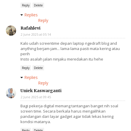
Reply
Delete
Replies
Reply
Rafahlevi
2 June 2025 at 05:14
Kalo udah screentime depan laptop ngedraft blog and
anything berjam-jam... lama-lama pasti mata kering atau
perih
Insto asalah jalan ninjaku meredakan itu hehe
Reply
Delete
Replies
Reply
Uniek Kaswarganti
2 June 2025 at 09:45
Bagi pekerja digital memang tantangan banget nih soal
screen time. Secara berkala harus mengalihkan
pandangan dari layar gadget agar tidak lekas kering
kondisi matanya.
Reply
Delete