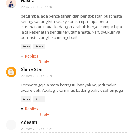
Nasha
27 May 2025 at 11:36
betul mba, ada pencegahan dan pengobatan buat mata
kering. kadang kita keasyikan sampai lupa perlu
istirahatkan mata, kadang kita sibuk banget sampa lupa
jaga kesehatan sendiri terutama mata. Nah, syukurnya
ada insto yang bisa mengobati!
Reply
Delete
Replies
Reply
Shine Star
27 May 2025 at 17:26
Ternyata gejala mata kering itu banyak ya, jadi makin
aware deh. Apalagi aku minus kadang pakek soflen juga
Reply
Delete
Replies
Reply
Adesan
28 May 2025 at 15:21