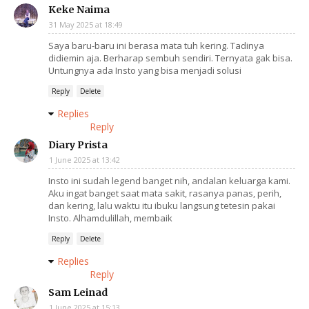
Keke Naima
31 May 2025 at 18:49
Saya baru-baru ini berasa mata tuh kering. Tadinya
didiemin aja. Berharap sembuh sendiri. Ternyata gak bisa.
Untungnya ada Insto yang bisa menjadi solusi
Reply
Delete
Replies
Reply
Diary Prista
1 June 2025 at 13:42
Insto ini sudah legend banget nih, andalan keluarga kami.
Aku ingat banget saat mata sakit, rasanya panas, perih,
dan kering, lalu waktu itu ibuku langsung tetesin pakai
Insto. Alhamdulillah, membaik
Reply
Delete
Replies
Reply
Sam Leinad
1 June 2025 at 15:13