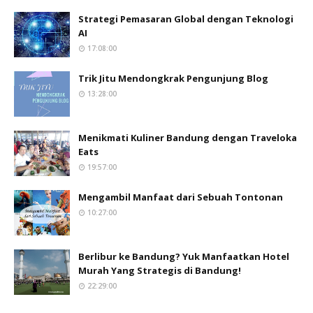
Strategi Pemasaran Global dengan Teknologi
AI
17:08:00
Trik Jitu Mendongkrak Pengunjung Blog
13:28:00
Menikmati Kuliner Bandung dengan Traveloka
Eats
19:57:00
Mengambil Manfaat dari Sebuah Tontonan
10:27:00
Berlibur ke Bandung? Yuk Manfaatkan Hotel
Murah Yang Strategis di Bandung!
22:29:00