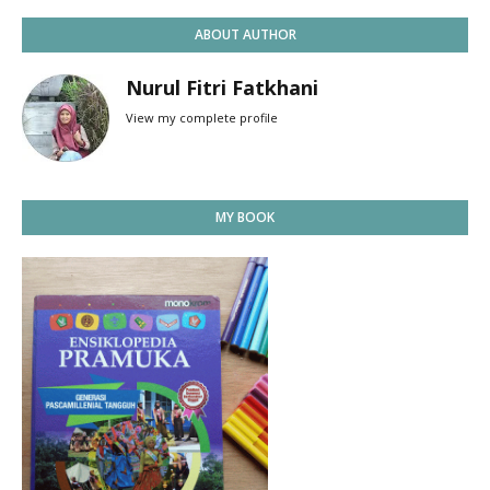
ABOUT AUTHOR
Nurul Fitri Fatkhani
View my complete profile
MY BOOK