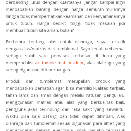
berbanding lurus dengan kualitasnya. Jangan sampai ingin
mendapatkan barang dengan harga semurah-murahnya
hingga tidak memperhatikan keamanan dan kenyamanannya
untuk tubuh. Harga sedikit tinggi tidak masalah jika
membuat tubuh kita aman, bukan?
Berbicara tentang alas untuk olahraga, saya tertarik
dengan alas/matras dari tumblemat. Saya kenal tumblemat
sebagai salah satu pemasok terbesar di dunia yang
memproduksi
air tumble mat outdoor
, alas olahraga yang
sering digunakan di luar ruangan.
Produk dari tumblemat merupakan produk yang
mendapatkan perhatian agar bisa memiliki kualitas terbaik,
tahan lama dan aman dengan melalui ratusan pengujian.
Menggunakan matras atau alas yang berkualitas baik,
pengguna akan terlindung dari rasa sakit yang sewaktu-
waktu bisa saja datang dan tidak dapat dihindari. Alas
olahraga dari tumblemat sesuai digunakan para altlet yang
menggunakan seluruh energinya untuk berlatih termasuk