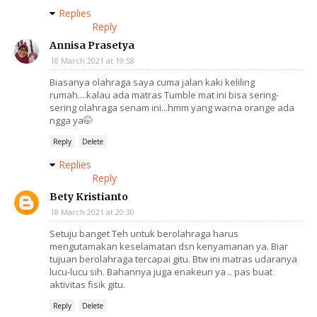
Replies
Reply
Annisa Prasetya
18 March 2021 at 19:58
Biasanya olahraga saya cuma jalan kaki keliling
rumah....kalau ada matras Tumble mat ini bisa sering-
sering olahraga senam ini...hmm yang warna orange ada
ngga ya🤭
Reply
Delete
Replies
Reply
Bety Kristianto
18 March 2021 at 20:30
Setuju banget Teh untuk berolahraga harus
mengutamakan keselamatan dsn kenyamanan ya. Biar
tujuan berolahraga tercapai gitu. Btw ini matras udaranya
lucu-lucu sih. Bahannya juga enakeun ya .. pas buat
aktivitas fisik gitu.
Reply
Delete