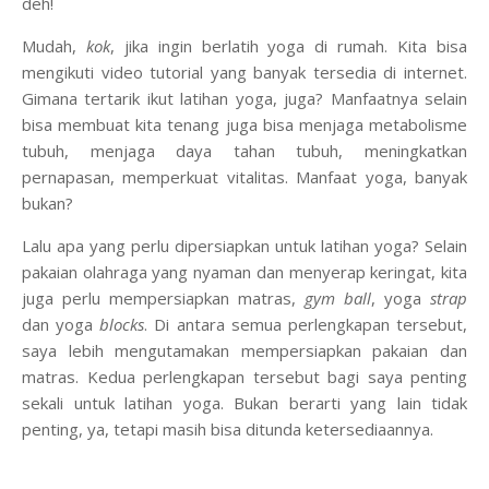
deh!
Mudah,
kok
, jika ingin berlatih yoga di rumah. Kita bisa
mengikuti video tutorial yang banyak tersedia di internet.
Gimana tertarik ikut latihan yoga, juga? Manfaatnya selain
bisa membuat kita tenang juga bisa menjaga metabolisme
tubuh, menjaga daya tahan tubuh, meningkatkan
pernapasan, memperkuat vitalitas. Manfaat yoga, banyak
bukan?
Lalu apa yang perlu dipersiapkan untuk latihan yoga? Selain
pakaian olahraga yang nyaman dan menyerap keringat, kita
juga perlu mempersiapkan matras,
gym ball
, yoga
strap
dan yoga
blocks
. Di antara semua perlengkapan tersebut,
saya lebih mengutamakan mempersiapkan pakaian dan
matras. Kedua perlengkapan tersebut bagi saya penting
sekali untuk latihan yoga. Bukan berarti yang lain tidak
penting, ya, tetapi masih bisa ditunda ketersediaannya.