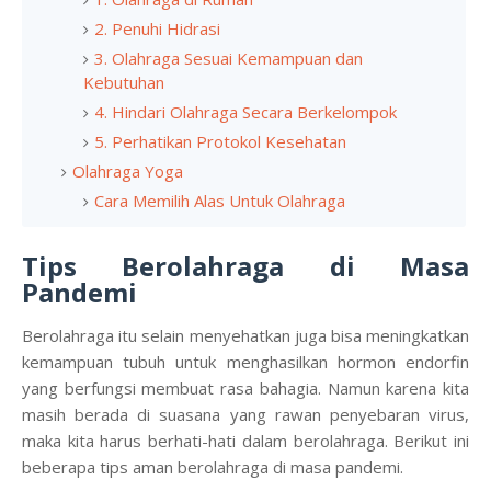
2. Penuhi Hidrasi
3. Olahraga Sesuai Kemampuan dan
Kebutuhan
4. Hindari Olahraga Secara Berkelompok
5. Perhatikan Protokol Kesehatan
Olahraga Yoga
Cara Memilih Alas Untuk Olahraga
Tips Berolahraga di Masa
Pandemi
Berolahraga itu selain menyehatkan juga bisa meningkatkan
kemampuan tubuh untuk menghasilkan hormon endorfin
yang berfungsi membuat rasa bahagia. Namun karena kita
masih berada di suasana yang rawan penyebaran virus,
maka kita harus berhati-hati dalam berolahraga. Berikut ini
beberapa tips aman berolahraga di masa pandemi.