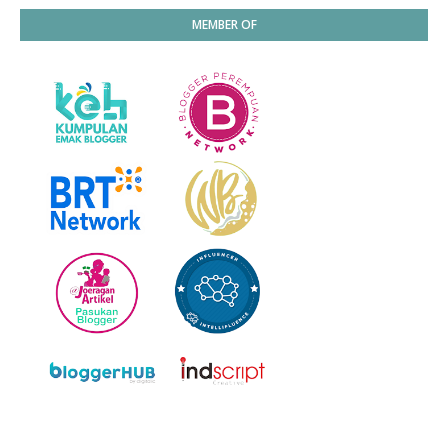
MEMBER OF