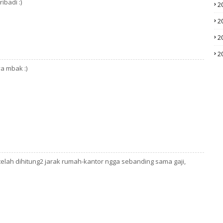
ibadi :)
2
2
2
2
ya mbak :)
lah dihitung2 jarak rumah-kantor ngga sebanding sama gaji,