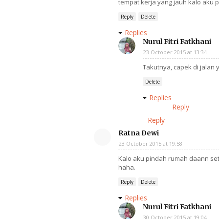
tempat kerja yang jauh kalo aku pr
Reply
Delete
Replies
Nurul Fitri Fatkhani
23 October 2015 at 13:34
Takutnya, capek di jalan 
Delete
Replies
Reply
Reply
Ratna Dewi
23 October 2015 at 19:58
Kalo aku pindah rumah daann sete
haha.
Reply
Delete
Replies
Nurul Fitri Fatkhani
30 October 2015 at 19:04