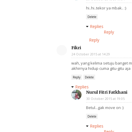
hi..hi..tekor ya mbak.. :)
Delete
Replies
Reply
Reply
Fikri
24 October 2015 at 14:29
wah, yang kelima setuju banget m
akhirnya hidup cuma gitu-gitu aja
Reply
Delete
Replies
Nurul Fitri Fatkhani
30 October 2015 at 19:05
Betul...gak move on :)
Delete
Replies
Reply