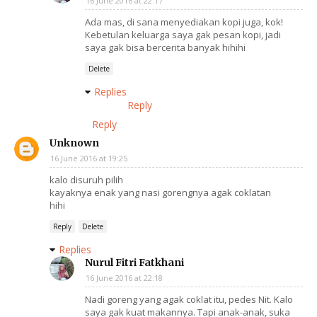
16 June 2016 at 22:17
Ada mas, di sana menyediakan kopi juga, kok!
Kebetulan keluarga saya gak pesan kopi, jadi
saya gak bisa bercerita banyak hihihi
Delete
Replies
Reply
Reply
Unknown
16 June 2016 at 19:25
kalo disuruh pilih
kayaknya enak yang nasi gorengnya agak coklatan
hihi
Reply
Delete
Replies
Nurul Fitri Fatkhani
16 June 2016 at 22:18
Nadi goreng yang agak coklat itu, pedes Nit. Kalo
saya gak kuat makannya. Tapi anak-anak, suka