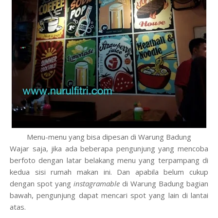
Menu-menu yang bisa dipesan di Warung Badung
Wajar saja
, jika ada beberapa pengunjung yang mencoba
berfoto dengan latar belakang menu yang terpampang di
kedua sisi rumah makan ini.
Dan a
pabila belum cukup
dengan spot yang
instagramable
di Warung Badung bagian
bawah, pengunjung dapat mencari spot yang lain di lantai
atas.