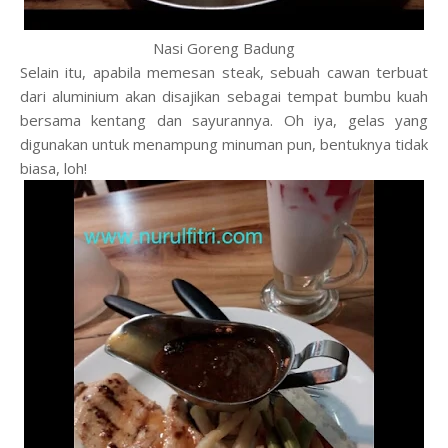
Nasi Goreng Badung
Selain itu, apabila memesan steak, sebuah cawan terbuat
dari aluminium akan disajikan sebagai tempat bumbu kuah
bersama kentang dan sayurannya. Oh iya, gelas yang
digunakan untuk menampung minuman pun, bentuknya
tidak
biasa
,
loh
!