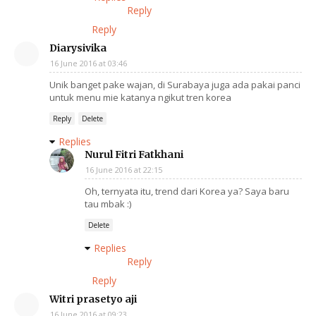
Reply
Reply
Diarysivika
16 June 2016 at 03:46
Unik banget pake wajan, di Surabaya juga ada pakai panci
untuk menu mie katanya ngikut tren korea
Reply
Delete
Replies
Nurul Fitri Fatkhani
16 June 2016 at 22:15
Oh, ternyata itu, trend dari Korea ya? Saya baru
tau mbak :)
Delete
Replies
Reply
Reply
Witri prasetyo aji
16 June 2016 at 09:23