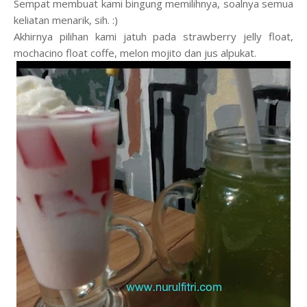
Sempat membuat kami bingung memilihnya, soalnya semua
keliatan menarik, sih. :)
Akhirnya pilihan kami jatuh pada strawberry jelly float,
mochacino float coffe, melon mojito dan jus alpukat.