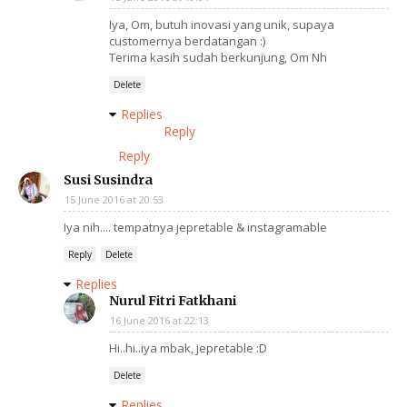
Iya, Om, butuh inovasi yang unik, supaya
customernya berdatangan :)
Terima kasih sudah berkunjung, Om Nh
Delete
Replies
Reply
Reply
Susi Susindra
15 June 2016 at 20:53
Iya nih.... tempatnya jepretable & instagramable
Reply
Delete
Replies
Nurul Fitri Fatkhani
16 June 2016 at 22:13
Hi..hi..iya mbak, jepretable :D
Delete
Replies