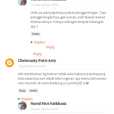
15 June 2016 at 19:06
Unik ya..penyajiannya pakai penggorengan. Tapi
penggorengannya gak panas, kok! Bukan bekas
memasaknya. Hanya sebagai tempat hidangan
aja :)
Delete
Replies
Reply
Reply
Christanty Putri Arty
15 June 2016 at 16:37
Aiih membahas ttg kuliner tidak ada habisnya.terbayang
kelezatannya tuh mbak bikin ngeces aja menu bervariasi
nan murmer di resto Badung,so yummy😊☺😀
Reply
Delete
Replies
Nurul Fitri Fatkhani
15 June 2016 at 19:05