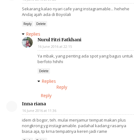
Sekarang kalao nyari cafe yang instagramable... hehehe
Andaj ajah ada di Boyolali
Reply
Delete
Replies
Nurul Fitri Fatkhani
16 June 2016 at 22:15
Ya mbak, yang penting ada spot yang bagus untuk
berfoto hihihi
Delete
Replies
Reply
Reply
Inna riana
16 June 2016 at 11:36
idem di bogor, teh. mulai menjamur tempat makan plus
nongkrong yg instagramable. padahal kadang rasanya
biasa aja, tp krna tempatnya keren jadi rame