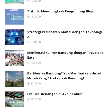
11:22:00
Trik Jitu Mendongkrak Pengunjung Blog
13:28:00
Strategi Pemasaran Global dengan Teknologi
AI
17:08:00
Menikmati Kuliner Bandung dengan Traveloka
Eats
19:57:00
Berlibur ke Bandung? Yuk Manfaatkan Hotel
Murah Yang Strategis di Bandung!
22:29:00
Evaluasi Keuangan di Akhir Tahun
09:21:00