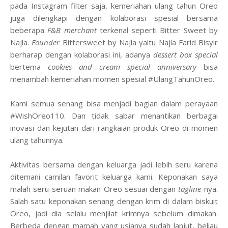
pada Instagram filter saja, kemeriahan ulang tahun Oreo
juga dilengkapi dengan kolaborasi spesial bersama
beberapa
F&B merchant
terkenal seperti Bitter Sweet by
Najla.
Founder
Bittersweet by Najla yaitu Najla Farid Bisyir
berharap dengan kolaborasi ini, adanya
dessert box special
bertema
cookies and cream special anniversary
bisa
menambah kemeriahan momen spesial #UlangTahunOreo.
Kami semua senang bisa menjadi bagian dalam perayaan
#WishOreo110. Dan tidak sabar menantikan berbagai
inovasi dan kejutan dari rangkaian produk Oreo di momen
ulang tahunnya.
Aktivitas bersama dengan keluarga jadi lebih seru karena
ditemani camilan favorit keluarga kami. Keponakan saya
malah seru-seruan makan Oreo sesuai dengan
tagline
-nya.
Salah satu keponakan senang dengan krim di dalam biskuit
Oreo, jadi dia selalu menjilat krimnya sebelum dimakan.
Berbeda dengan mamah yang usianya sudah lanjut, beliau