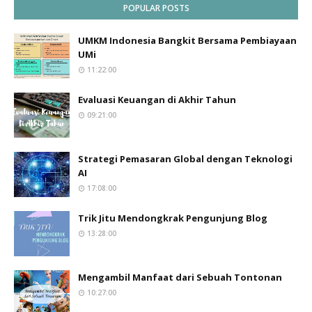
POPULAR POSTS
UMKM Indonesia Bangkit Bersama Pembiayaan
UMi
11:22:00
Evaluasi Keuangan di Akhir Tahun
09:21:00
Strategi Pemasaran Global dengan Teknologi
AI
17:08:00
Trik Jitu Mendongkrak Pengunjung Blog
13:28:00
Mengambil Manfaat dari Sebuah Tontonan
10:27:00