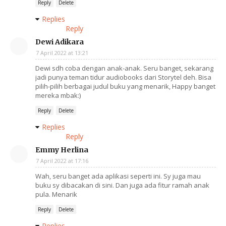
Reply
Delete
Replies
Reply
Dewi Adikara
7 April 2022 at 13:21
Dewi sdh coba dengan anak-anak. Seru banget, sekarang
jadi punya teman tidur audiobooks dari Storytel deh. Bisa
pilih-pilih berbagai judul buku yang menarik, Happy banget
mereka mbak:)
Reply
Delete
Replies
Reply
Emmy Herlina
7 April 2022 at 17:16
Wah, seru banget ada aplikasi seperti ini. Sy juga mau
buku sy dibacakan di sini. Dan juga ada fitur ramah anak
pula. Menarik
Reply
Delete
Replies