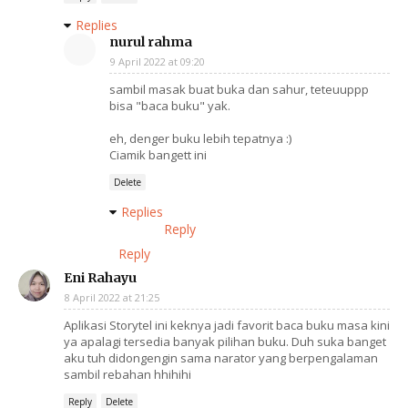
Replies
nurul rahma
9 April 2022 at 09:20
sambil masak buat buka dan sahur, teteuuppp
bisa "baca buku" yak.
eh, denger buku lebih tepatnya :)
Ciamik bangett ini
Delete
Replies
Reply
Reply
Eni Rahayu
8 April 2022 at 21:25
Aplikasi Storytel ini keknya jadi favorit baca buku masa kini
ya apalagi tersedia banyak pilihan buku. Duh suka banget
aku tuh didongengin sama narator yang berpengalaman
sambil rebahan hhihihi
Reply
Delete