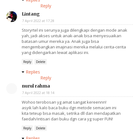
Reply
Lintang
7 April 2022 at 17:28
Storyrtel ini serunya juga dilengkapi dengan mode anak
yah, jadi akses untuk anak-anak bisa menyesuaikan
batasan umur mereka ya. Anak juga bisa
mengembangkan imajinasi mereka melalui cerita-cerita
yang didengarkan lewat aplikasi ini.
Reply
Delete
Replies
Reply
nurul rahma
7 April 2022 at 18:14
Wohoo terobosan yg amat sangat kereennn!
asyik lah kalo baca buku dgn metode semacam ini
kita teteup bisa masak, setrika dll dan mendapatkan
faedah/intisari dari buku dgn cara yg super FUN!
Reply
Delete
Replies