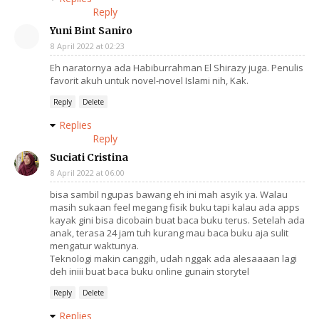
Reply
Yuni Bint Saniro
8 April 2022 at 02:23
Eh naratornya ada Habiburrahman El Shirazy juga. Penulis
favorit akuh untuk novel-novel Islami nih, Kak.
Reply
Delete
Replies
Reply
Suciati Cristina
8 April 2022 at 06:00
bisa sambil ngupas bawang eh ini mah asyik ya. Walau
masih sukaan feel megang fisik buku tapi kalau ada apps
kayak gini bisa dicobain buat baca buku terus. Setelah ada
anak, terasa 24 jam tuh kurang mau baca buku aja sulit
mengatur waktunya.
Teknologi makin canggih, udah nggak ada alesaaaan lagi
deh iniii buat baca buku online gunain storytel
Reply
Delete
Replies