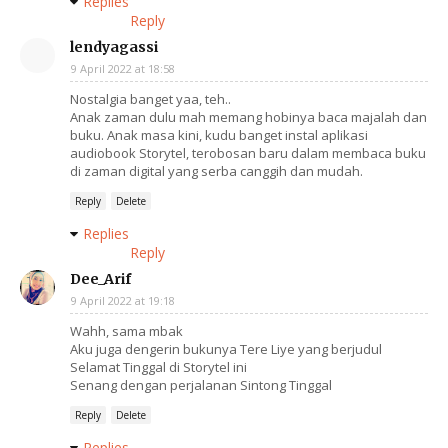
Replies
Reply
lendyagassi
9 April 2022 at 18:58
Nostalgia banget yaa, teh..
Anak zaman dulu mah memang hobinya baca majalah dan
buku. Anak masa kini, kudu banget instal aplikasi
audiobook Storytel, terobosan baru dalam membaca buku
di zaman digital yang serba canggih dan mudah.
Reply
Delete
Replies
Reply
Dee_Arif
9 April 2022 at 19:18
Wahh, sama mbak
Aku juga dengerin bukunya Tere Liye yang berjudul
Selamat Tinggal di Storytel ini
Senang dengan perjalanan Sintong Tinggal
Reply
Delete
Replies