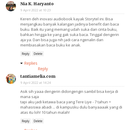
Nia K. Haryanto
9 April 2022 at 10:23
Keren deh inovasi audiobook kayak Storytel ini. Bisa
menjangkau banyak kalangan jadinya benefit dari baca
buku. Baik itu yang memang udah suka dan cinta buku,
bahkan hingga ke yang gak suka baca. Tinggal dengerin
aja ya. Dan bisa juga nih jadi cara ngenalin dan
membiasakan baca buku ke anak.
Reply
Delete
Replies
Reply
tantiamelia.com
9 April 2022 at 14:24
Asik sih yaaa dengerin didongengin sambil bisa kerja di
mana saja
tapi aku jadi ketawa baca yang Tere Liye - 7 tahun =
mahasiswa abadi ... di kampusku dulu banyaaaak yang di
atas itu loh! 10 tahun malah!
Reply
Delete