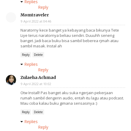
Replies
Reply
Momtraveler
9 April 2022 at 04:46
Naratorny kece banget ya kebayang baca bikunya Tete
Liye terus naratornya beliau sendiri. Duuuhh seneng
banget. Jadi baca buku bisa sambil beberea rjmah atau
sambil masak. Instal ah
Reply
Delete
Replies
Reply
Zulaeha Achmad
9 April 2022 at 10:02
Otw Install! Pas banget aku suka ngerjain pekerjaan
rumah sambil dengerin audio, entah itu lagu atau podcast.
Mau coba kalau buku gimana sensasinya :)
Reply
Delete
Replies
Reply