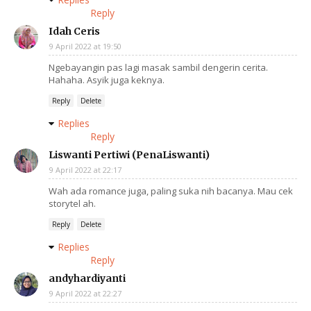
Reply
Idah Ceris
9 April 2022 at 19:50
Ngebayangin pas lagi masak sambil dengerin cerita.
Hahaha. Asyik juga keknya.
Reply
Delete
Replies
Reply
Liswanti Pertiwi (PenaLiswanti)
9 April 2022 at 22:17
Wah ada romance juga, paling suka nih bacanya. Mau cek
storytel ah.
Reply
Delete
Replies
Reply
andyhardiyanti
9 April 2022 at 22:27