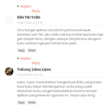
Replies
Reply
Bibi Titi Teliti
8 April 2022 at 21:28
Seru banget aplikasi storytel ini jadi berasa kayak
diceritain yah Teh, aku udah niat baca beberapa buku tapi
gak sempet terus, dengan adanya Storytel bisa dengerin
buku sembari ngerjain hal lain kan yaah
Reply
Delete
Replies
Reply
Tukang Jalan Jajan
8 April 2022 at 22:52
waini, super memudahkan banget buat diriku yang malas
baca buku tebal. Mendengarkan cerita yang sudah
dituturkan tentu sangat memudahkan karena storytel
aplikasi yang beneran ngurusin ini. Terpercaya dong
Reply
Delete