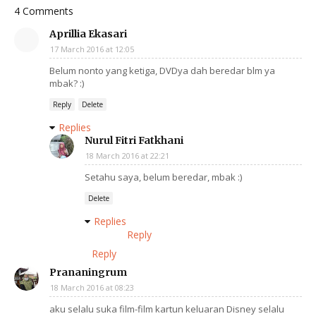
4 Comments
Aprillia Ekasari
17 March 2016 at 12:05
Belum nonto yang ketiga, DVDya dah beredar blm ya
mbak? :)
Reply
Delete
Replies
Nurul Fitri Fatkhani
18 March 2016 at 22:21
Setahu saya, belum beredar, mbak :)
Delete
Replies
Reply
Reply
Prananingrum
18 March 2016 at 08:23
aku selalu suka film-film kartun keluaran Disney selalu