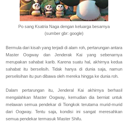
Po sang Ks
atria Naga dengan kel
uarga besarnya
(sumber gbr: google)
Bermula dari kisah yang terjadi di alam roh, pertarungan an
tara
Master Oogway dan
Jenderak K
ai yang sebenarnya
merupakan sahabat
karib
. Karena suatu
hal, akhirnya kedua
sahabat itu
berselisih
.
T
idak hanya di dunia saja,
namun
perselisihan itu pun dibawa ole
h mereka hingga
ke dunia
roh
.
Dalam pertarunga
n itu,
Jenderal Kai akhi
rnya berhasil
mengalahkan
M
aster
Oogway,
kemudian dia
berniat untuk
me
lawan semua
p
ende
kar di Tiongkok terutama murid-murid
dari Oogway. Tentu saja,
kondisi
ini
sangat meresahkan
semua pendekar
termasuk
Master Shifu
.