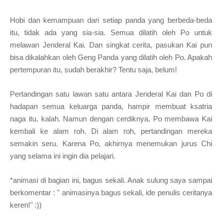
Hobi dan kemampuan dari setiap
pa
n
da yang berbeda-
beda
itu,
t
id
ak ada yang sia-sia
. Semua dilatih oleh Po untuk
melawan Jenderal Kai. Dan singkat cerita, pasukan Kai pun
bisa di
kalahkan oleh Geng Panda yang dilatih oleh Po. Ap
akah
pe
rtempuran itu, sudah berakhir? Tentu saja, belum!
Pertandingan satu lawan satu antara Jenderal Kai
dan Po
di
hadapan semua keluarga panda
, hampir
membuat ks
atria
naga itu
, kalah. Namun dengan cerdiknya, Po membawa Kai
kembali ke alam roh. Di alam roh,
pertandingan mereka
semakin seru. Karena Po, akhirnya menemukan jurus Chi
yang selama ini i
n
gin dia pelajari.
*animasi di ba
gian ini, b
agus sekali. Anak s
ul
ung saya
sampai
berkomentar : "
animasinya bagus sekali, ide penulis ceritanya
keren!
" :))