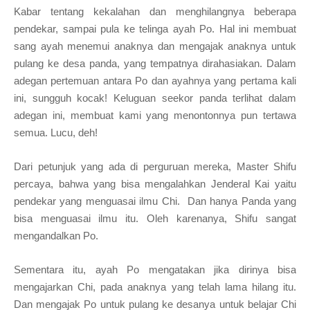
Kabar tent
ang
kekalahan dan meng
hilangnya beberapa
pendekar, sampa
i pula ke telinga ayah Po. H
al ini membuat
sang ayah menemui anaknya dan mengajak anaknya untuk
pulang ke desa panda, yang tempatnya dirahasiakan.
Dalam
adegan pertemuan
antara Po dan ayahnya yang pertama kali
ini, sungguh kocak! Keluguan seekor panda terlihat dalam
adegan
ini, membuat k
ami yang men
ontonnya pun tertawa
semua
. Lucu, deh!
Dari petunjuk yang ada d
i perguruan mereka,
M
aster Shifu
percaya, bahwa yang
bisa mengalahkan Jenderal Kai yaitu
pendekar yang menguasai ilmu Chi.
Dan han
ya
Panda yang
bisa menguasai ilmu itu. O
leh ka
re
na
nya, Shifu sangat
mengandalkan P
o.
Sementara itu, ayah Po mengatakan jika dirinya bisa
mengajarkan
Chi
, pada
anaknya yang telah lama hilang itu
.
Dan mengajak Po untuk pulang ke desanya
untuk belajar Chi