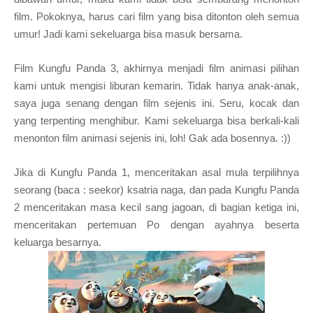
film. Pokoknya, harus cari film yang bisa ditonton oleh semua
umur
!
Jadi kami sekeluarga bisa masuk bersama.
Film Kun
gf
u Panda 3, akhirnya menjadi film anim
asi
pilihan
kami untuk mengisi liburan kemar
i
n. Tidak hanya anak-anak,
saya juga senang dengan film sejenis ini. Seru, kocak dan
yang terpenting menghibur. Kami sekeluarga bisa berkali-kali
menonton
film animasi sejenis
ini
, loh! Gak ada bosennya. :))
Jika di Kung
f
u Panda 1, menceritakan asal mula terpilihnya
seorang (baca : seekor) ks
atria naga, dan
pada Kung
f
u
Panda
2 menceritakan masa kecil sang jagoan, di bagi
an ketiga ini,
menceritakan pertemuan Po
dengan ayahnya
beserta
keluarga besarnya
.