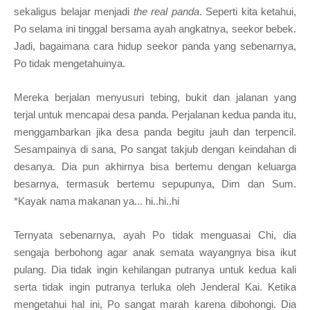
sekaligus belajar menjadi
the re
al panda
.
Seperti kita ketahui,
Po selama ini tinggal bersama ayah angkatnya
, seekor
bebek.
Jadi
, bagaimana cara hidup seekor
panda yang sebe
narnya
,
Po tidak mengetahuinya.
Mereka berjalan menyusuri tebing, bukit dan jalanan yang
ter
jal untuk mencapai
desa panda.
Perjalanan kedua panda itu,
menggambarkan jika desa panda begitu jauh dan terpencil
.
Sesampainya di sana, Po sangat t
akjub dengan keindahan di
desanya. Dia pun akhirnya b
isa bertemu dengan keluarga
besarnya, termasuk bertemu sepupunya, Dim dan Sum.
*Kayak nama makanan ya... hi..hi..hi
Ternyata s
ebenarnya, ayah Po tidak
menguasai
Chi, dia
sengaja berbohong a
gar anak semata wayangnya bisa ikut
pulang
.
D
ia tidak ingin ke
hilangan putranya untuk kedua kali
serta
tidak ingin p
utranya
terluka oleh Jenderal Kai.
Ketika
m
engetahui hal ini, Po sangat marah ka
rena dibohongi
. Dia