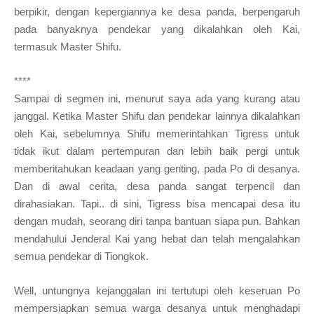
berpikir
, dengan kepergiannya ke desa panda,
berpengaruh
pada
banyaknya pendekar
yang dikalahkan oleh Kai,
termasuk Master Shifu.
****
S
am
pai
di
segmen ini
,
m
enurut saya
ada yang kurang atau
janggal. Ketika
Master Shifu dan
pendekar lainnya dikalahkan
oleh Kai,
sebelumnya Shifu memerintahkan
Tigress
untuk
tidak ikut dalam pertem
puran dan lebih baik pergi untuk
memberitahukan keadaan
yang genting
, pada Po di desanya.
Dan
di
awal cerita, desa
panda sangat terpencil dan
dirahasiakan. Tapi.. di sini, Tigress bisa mencapa
i desa itu
dengan mudah, seorang diri tanpa bantuan siapa pun. Bahkan
mendahului
J
enderal Kai yang
hebat dan telah men
galahkan
semua pendekar di Tiongkok
.
Well
,
untungnya
kejanggalan ini tertutupi o
leh keseruan Po
mempersiapkan semua warga desanya untuk menghadapi