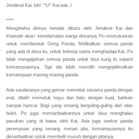
Jenderal Kai
, loh
!
^
U
^ Kocaak..!
****
Mengetahui d
irinya hendak diburu
oleh
Jenderal Kai dan
khawatir akan
keselam
atan war
g
a desanya, Po memutuskan
untuk membentuk Geng Panda. Mel
ibatkan se
mua panda
yang ada di desa itu, untuk bekerja sama menghadapi Kai. Po
tidak mengajarkan semua panda untuk bisa kung
fu seperti
kemampuannya. Tapi dia lebih memilih meng
optilmalkan
kem
ampuan masing-masing panda.
Ada
sau
da
ranya yang gemar memeluk sesama panda dengan
erat, dilatih
mem
eluk kayu dan batu dengan kuat
, bahkan
sam
pai hancur. Bagi yang sena
ng berguling-guling d
ari a
tas
bukit, Po juga memanfaatkan
nya untuk bisa menghalau
pasukan yang
di bawa oleh Kai. Ada juga seekor panda
perempuan yang
senang menari pita, kemampuannya
itu
dimanfaatkan untuk membelit musuh dengan p
itanya.