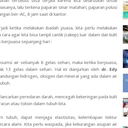
luhan tersebut bisa terjadi karena kita diharuskan untuk
biasanya, lalu terkena paparan sinar matahari, paparan polusi
angan ber-AC, 8 jam saat di kantor.
jadi ketika melakukan ibadah puasa, kita perlu melakukan
ara agar kita bisa tampil cantik (cakep) luar dalam dan kulit
a berpuasa sepanjang hari :
osumsi air sebanyak 8 gelas sehari, maka ketika berpuasa,
ak 13 gelas dalam sehari. Hal ini dianjurkan oleh
dr. Edy
andungan hidrogen, oksigen dan mineral yang ada dalam air
tubuh.
melancarkan peredaran darah, mencegah kekeringan pada kulit
un atau toksin dalam tubuh kita.
m tubuh, dapat menjaga elastisitas, kelembapan tektur
ara alami. Kita perlu waspada, jika kekurangan asupan air