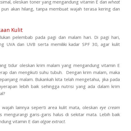
ksimal, oleskan toner yang mengandung vitamin E dan
wheat
h pun akan hilang, tanpa membuat wajah terasa kering dan
an Kulit
perlukan pelembab pada pagi dan malam hari. Di pagi hari,
 UVA dan UVB serta memiliki kadar SPF 30, agar kulit
ang tidur oleskan krim malam yang mengandung vitamin E
ap dan mengikuti suhu tubuh. Dengan krim malam, maka
sepanjang malam. Bukankah kita telah mengetahui, jika pada
nyerapan lebih baik sehingga nutrisi yang ada dalam krim
al?
lit wajah lainnya seperti area kulit mata, oleskan
eye cream
 mengurangi garis-garis halus di sekitar mata. Lebih baik
dung vitamin E dan
algae extract
.