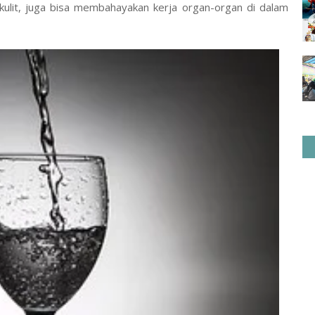
 kulit, juga bisa membahayakan kerja organ-organ di dalam