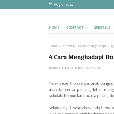
Aug 6, 2026
HOME
CONTACT
LIFESTYLE
Home
Parenting
4 Cara Menghadapi Bully
4 Cara Menghadapi Bu
NURUL FITRI FATKHANI
23:56:00
Tidak seperti biasanya, anak bungsu
akan bercerita panjang lebar menge
sekolah. Namun kala itu, dia pulang 
Selama ini, di sekolahnya ada beber
laki yang merasa lebih berkuasa dari 