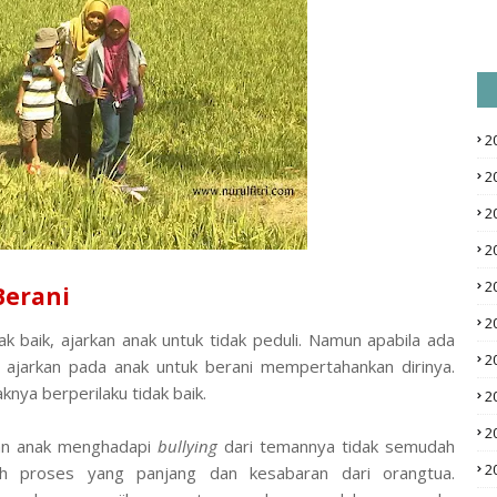
2
2
2
2
2
Berani
2
k baik, ajarkan anak untuk tidak peduli. Namun apabila ada
2
jarkan pada anak untuk berani mempertahankan dirinya.
knya berperilaku tidak baik.
2
2
an anak menghadapi
bullying
dari temannya tidak semudah
2
uh proses yang panjang dan kesabaran dari orangtua.