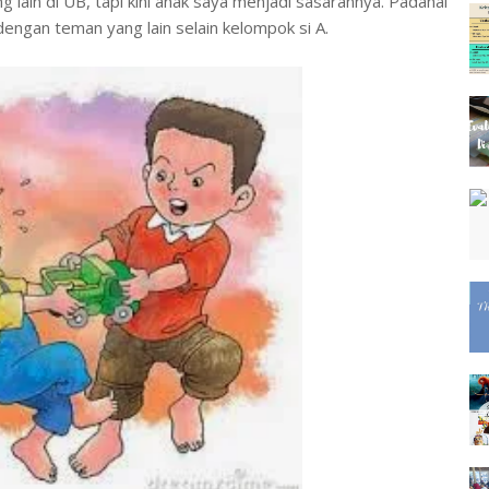
 lain di UB, tapi kini anak saya menjadi sasarannya. Padahal
engan teman yang lain selain kelompok si A.