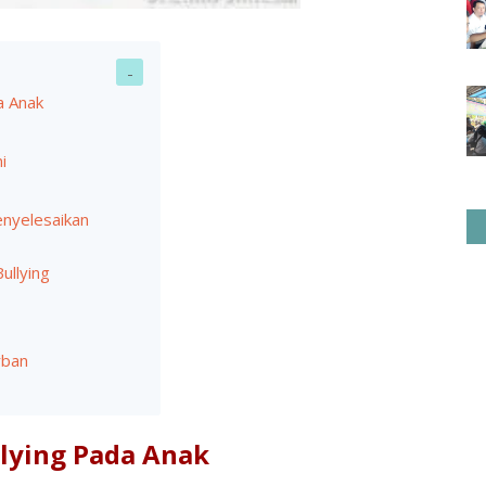
a Anak
i
enyelesaikan
ullying
rban
lying Pada Anak