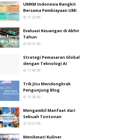
UMKM Indonesia Bangkit
Bersama Pembiayaan UMi
11:22:00
Evaluasi Keuangan di Akhir
Tahun
09:21:00
Strategi Pemasaran Global
dengan Teknologi AI
17:08:00
Trik Jitu Mendongkrak
Pengunjung Blog
13:28:00
Mengambil Manfaat dari
Sebuah Tontonan
10:27:00
Menikmati Kuliner