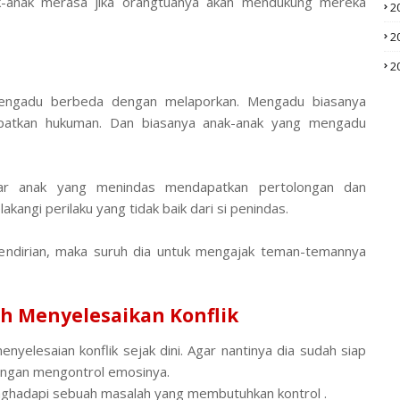
k-anak merasa jika orangtuanya akan mendukung mereka
2
2
2
 mengadu berbeda dengan melaporkan. Mengadu biasanya
apatkan hukuman. Dan biasanya anak-anak yang mengadu
gar anak yang menindas mendapatkan pertolongan dan
kangi perilaku yang tidak baik dari si penindas.
 sendirian, maka suruh dia untuk mengajak teman-temannya
.
ih Menyelesaikan Konflik
enyelesaian konflik sejak dini. Agar nantinya dia sudah siap
engan mengontrol emosinya.
nghadapi sebuah masalah yang membutuhkan kontrol .