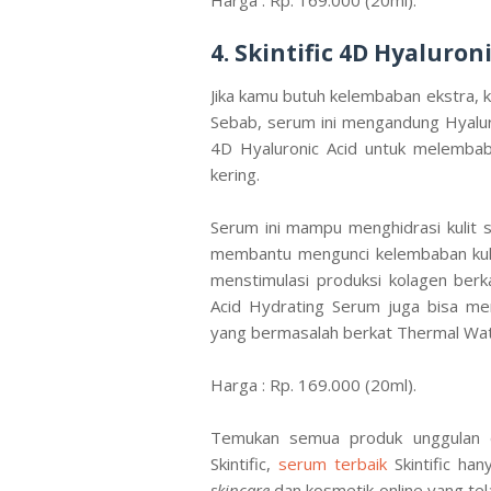
Harga : Rp. 169.000 (20ml).
4. Skintific 4D Hyaluro
Jika kamu butuh kelembaban ekstra, k
Sebab, serum ini mengandung Hyalur
4D Hyaluronic Acid untuk melembabk
kering.
Serum ini mampu menghidrasi kulit s
membantu mengunci kelembaban kulit
menstimulasi produksi kolagen berk
Acid Hydrating Serum juga bisa mem
yang bermasalah berkat Thermal Wat
Harga : Rp. 169.000 (20ml).
Temukan semua produk unggulan 
Skintific,
serum terbaik
Skintific ha
skincare
dan kosmetik online yang te