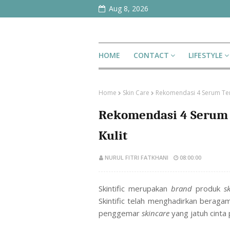
Aug 8, 2026
HOME
CONTACT
LIFESTYLE
Home
Skin Care
Rekomendasi 4 Serum Terba
Rekomendasi 4 Serum T
Kulit
NURUL FITRI FATKHANI
08:00:00
Skintific merupakan
brand
produk
s
Skintific telah menghadirkan beragam
penggemar
skincare
yang jatuh cinta