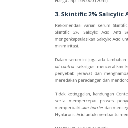
Harga : Rp. 169.000 (20ml).
3. Skintific 2% Salicyli
Rekomendasi varian serum Skintific
Skintific 2% Salicylic Acid Anti
mengenkapsulasikan Salicylic Acid 
minim iritasi.
Dalam serum ini juga ada tambahan z
oil-control
sekaligus mencerahkan ku
penyebab jerawat dan menghambat
meredakan peradangan dan mendoron
Tidak ketinggalan, kandungan Cente
serta mempercepat proses penye
memperbaiki
skin barrier
dan mencega
Hyaluronic Acid untuk membantu men