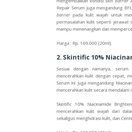
mengembalikan kondisi
skin barrier
a
Repair Serum juga mengandung BFL 
barrier
pada kulit wajah untuk men
permasalahan kulit seperti jerawat
mampu menenangkan dan mempercepa
Harga : Rp. 169.000 (20ml).
2. Skintific 10% Niaci
Sesuai dengan namanya, serum 
mencerahkan kulit dengan cepat, m
Serum ini juga mengandung Niacina
mencerahkan kulit secara mendalam 
Skintific 10% Niacinamide Brighte
mencerahkan kulit wajah dari da
sekaligus menghidrasi kulit, dan Cent