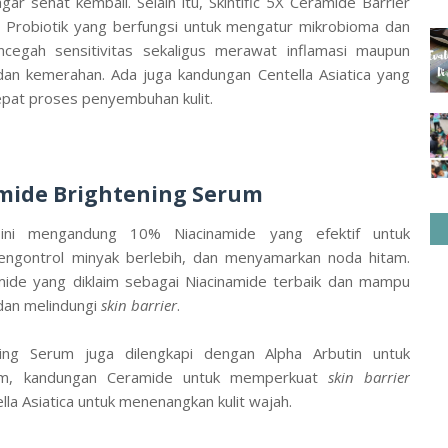
gar sehat kembali. Selain itu, Skintific 5X Ceramide Barrier
Probiotik yang berfungsi untuk mengatur mikrobioma dan
cegah sensitivitas sekaligus merawat inflamasi maupun
 dan kemerahan. Ada juga kandungan Centella Asiatica yang
t proses penyembuhan kulit.
namide Brightening Serum
ini mengandung 10% Niacinamide yang efektif untuk
engontrol minyak berlebih, dan menyamarkan noda hitam.
mide yang diklaim sebagai Niacinamide terbaik dan mampu
dan melindungi
skin barrier
.
ning Serum juga dilengkapi dengan Alpha Arbutin untuk
lam, kandungan Ceramide untuk memperkuat
skin barrier
ella Asiatica untuk menenangkan kulit wajah.