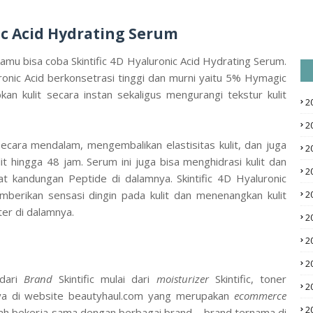
nic Acid Hydrating Serum
amu bisa coba Skintific 4D Hyaluronic Acid Hydrating Serum.
onic Acid berkonsetrasi tinggi dan murni yaitu 5% Hymagic
an kulit secara instan sekaligus mengurangi tekstur kulit
2
2
ecara mendalam, mengembalikan elastisitas kulit, dan juga
2
 hingga 48 jam. Serum ini juga bisa menghidrasi kulit dan
2
at kandungan Peptide di dalamnya. Skintific 4D Hyaluronic
berikan sensasi dingin pada kulit dan menenangkan kulit
2
er di dalamnya.
2
2
2
dari
Brand
Skintific mulai dari
moisturizer
Skintific, toner
2
nya di website beautyhaul.com yang merupakan
ecommerce
2
lah bekerja sama dengan berbagai brand – brand ternama di