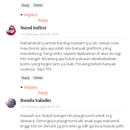
Reply
Delete
Replies
Reply
Nurul Sufitri
21 February 2024 at 10:01
Hahahahah jual beli barang mantan! Iya sih zaman now
mau bisnis apa aja udah oke banyak platform yang
mendukung. Yang unik2 seperti dijabarkan di atas itu lagi
hits banget. Binatang aja butuh pakaian wkwkwkwkwk...
Justru yang begini laris ya mak. Pesaing belum banyak
soalnya...SIp2 TFS.
Reply
Delete
Replies
Reply
Bunda Saladin
21 February 2024 at 10:55
Haaaah iya. Butuh banget nih playground untuk org
dewasa. Serungnya playground utk anak juga maksimal
tinggi 130 cm. Berarti yg pre teen jg udh ga bisa masuk pdhl