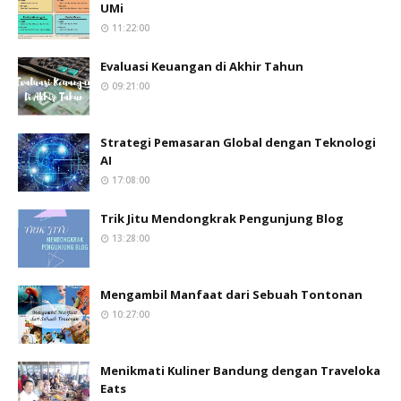
UMi
11:22:00
Evaluasi Keuangan di Akhir Tahun
09:21:00
Strategi Pemasaran Global dengan Teknologi
AI
17:08:00
Trik Jitu Mendongkrak Pengunjung Blog
13:28:00
Mengambil Manfaat dari Sebuah Tontonan
10:27:00
Menikmati Kuliner Bandung dengan Traveloka
Eats