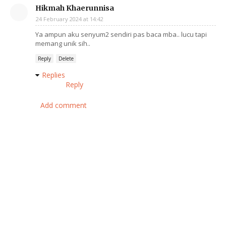
Hikmah Khaerunnisa
24 February 2024 at 14:42
Ya ampun aku senyum2 sendiri pas baca mba.. lucu tapi
memang unik sih..
Reply
Delete
Replies
Reply
Add comment