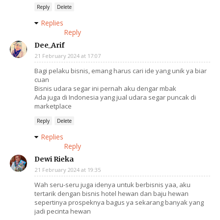
Reply
Delete
Replies
Reply
Dee_Arif
21 February 2024 at 17:07
Bagi pelaku bisnis, emang harus cari ide yang unik ya biar
cuan
Bisnis udara segar ini pernah aku dengar mbak
Ada juga di Indonesia yang jual udara segar puncak di
marketplace
Reply
Delete
Replies
Reply
Dewi Rieka
21 February 2024 at 19:35
Wah seru-seru juga idenya untuk berbisnis yaa, aku
tertarik dengan bisnis hotel hewan dan baju hewan
sepertinya prospeknya bagus ya sekarang banyak yang
jadi pecinta hewan