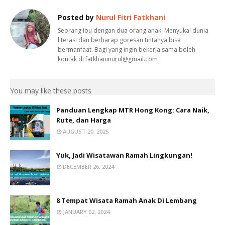
Posted by
Nurul Fitri Fatkhani
Seorang ibu dengan dua orang anak. Menyukai dunia
literasi dan berharap goresan tintanya bisa
bermanfaat. Bagi yang ingin bekerja sama boleh
kontak di fatkhaninurul@gmail.com
You may like these posts
Panduan Lengkap MTR Hong Kong: Cara Naik,
Rute, dan Harga
AUGUST 20, 2025
Yuk, Jadi Wisatawan Ramah Lingkungan!
DECEMBER 26, 2024
8 Tempat Wisata Ramah Anak Di Lembang
JANUARY 02, 2024