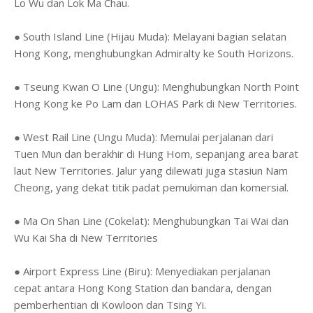
Lo Wu dan Lok Ma Chau.
● South Island Line (Hijau Muda): Melayani bagian selatan
Hong Kong, menghubungkan Admiralty ke South Horizons.
● Tseung Kwan O Line (Ungu): Menghubungkan North Point
Hong Kong ke Po Lam dan LOHAS Park di New Territories.
● West Rail Line (Ungu Muda): Memulai perjalanan dari
Tuen Mun dan berakhir di Hung Hom, sepanjang area barat
laut New Territories. Jalur yang dilewati juga stasiun Nam
Cheong, yang dekat titik padat pemukiman dan komersial.
● Ma On Shan Line (Cokelat): Menghubungkan Tai Wai dan
Wu Kai Sha di New Territories
● Airport Express Line (Biru): Menyediakan perjalanan
cepat antara Hong Kong Station dan bandara, dengan
pemberhentian di Kowloon dan Tsing Yi.