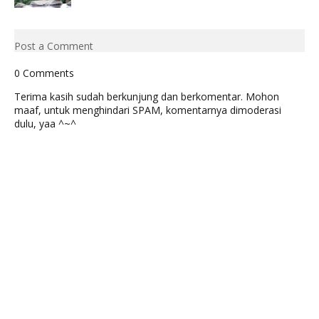
Post a Comment
0 Comments
Terima kasih sudah berkunjung dan berkomentar. Mohon
maaf, untuk menghindari SPAM, komentarnya dimoderasi
dulu, yaa ^~^