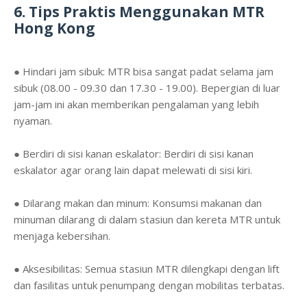
6. Tips Praktis Menggunakan MTR
Hong Kong
● Hindari jam sibuk: MTR bisa sangat padat selama jam
sibuk (08.00 - 09.30 dan 17.30 - 19.00). Bepergian di luar
jam-jam ini akan memberikan pengalaman yang lebih
nyaman.
● Berdiri di sisi kanan eskalator: Berdiri di sisi kanan
eskalator agar orang lain dapat melewati di sisi kiri.
● Dilarang makan dan minum: Konsumsi makanan dan
minuman dilarang di dalam stasiun dan kereta MTR untuk
menjaga kebersihan.
● Aksesibilitas: Semua stasiun MTR dilengkapi dengan lift
dan fasilitas untuk penumpang dengan mobilitas terbatas.