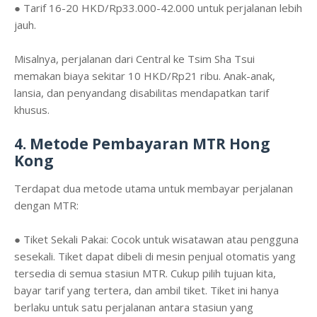
● Tarif 16-20 HKD/Rp33.000-42.000 untuk perjalanan lebih
jauh.
Misalnya, perjalanan dari Central ke Tsim Sha Tsui
memakan biaya sekitar 10 HKD/Rp21 ribu. Anak-anak,
lansia, dan penyandang disabilitas mendapatkan tarif
khusus.
4. Metode Pembayaran MTR Hong
Kong
Terdapat dua metode utama untuk membayar perjalanan
dengan MTR:
● Tiket Sekali Pakai: Cocok untuk wisatawan atau pengguna
sesekali. Tiket dapat dibeli di mesin penjual otomatis yang
tersedia di semua stasiun MTR. Cukup pilih tujuan kita,
bayar tarif yang tertera, dan ambil tiket. Tiket ini hanya
berlaku untuk satu perjalanan antara stasiun yang