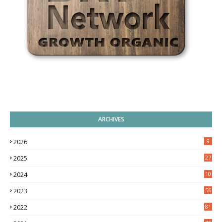
ARCHIVES
2026
8
2025
27
2024
10
9
2023
56
2022
81