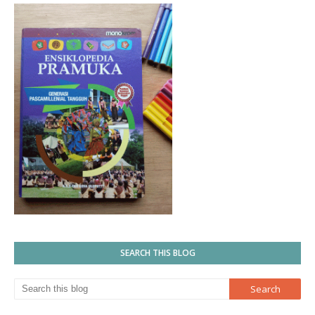
SEARCH THIS BLOG