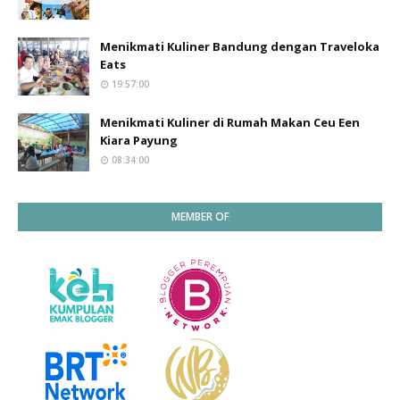
Menikmati Kuliner Bandung dengan Traveloka
Eats
19:57:00
Menikmati Kuliner di Rumah Makan Ceu Een
Kiara Payung
08:34:00
MEMBER OF