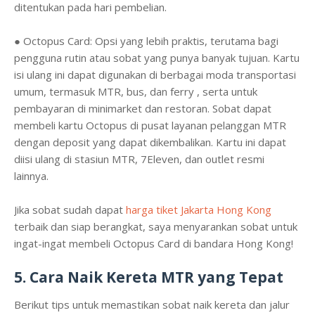
ditentukan pada hari pembelian.
● Octopus Card: Opsi yang lebih praktis, terutama bagi
pengguna rutin atau sobat yang punya banyak tujuan. Kartu
isi ulang ini dapat digunakan di berbagai moda transportasi
umum, termasuk MTR, bus, dan ferry , serta untuk
pembayaran di minimarket dan restoran. Sobat dapat
membeli kartu Octopus di pusat layanan pelanggan MTR
dengan deposit yang dapat dikembalikan. Kartu ini dapat
diisi ulang di stasiun MTR, 7Eleven, dan outlet resmi
lainnya.
Jika sobat sudah dapat
harga tiket Jakarta Hong Kong
terbaik dan siap berangkat, saya menyarankan sobat untuk
ingat-ingat membeli Octopus Card di bandara Hong Kong!
5. Cara Naik Kereta MTR yang Tepat
Berikut tips untuk memastikan sobat naik kereta dan jalur