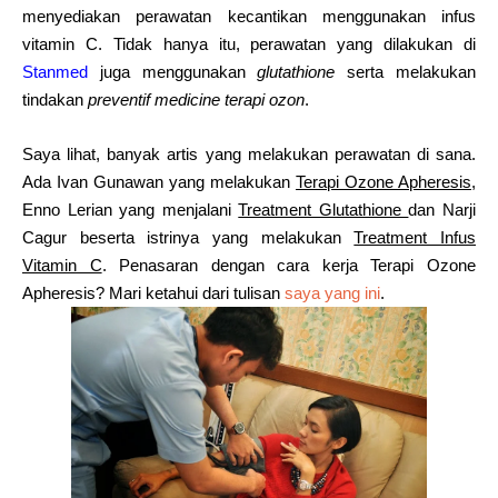
menyediakan perawatan kecantikan menggunakan infus
vitamin C. Tidak hanya itu, perawatan yang dilakukan di
Stanmed
juga menggunakan
glutathione
serta melakukan
tindakan
preventif medicine
terapi ozon
.
Saya lihat, banyak artis yang melakukan perawatan di sana.
Ada Ivan Gunawan yang melakukan
Terapi Ozone Apheresis
,
Enno Lerian yang menjalani
Treatment Glutathione
dan Narji
Cagur beserta istrinya yang melakukan
Treatment Infus
Vitamin C
. Penasaran dengan cara kerja Terapi Ozone
Apheresis? Mari ketahui dari tulisan
saya yang ini
.