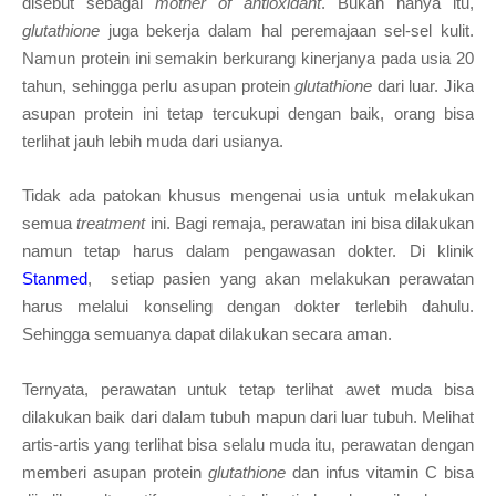
disebut sebagai
mother of antioxidant
. Bukan hanya itu,
glutathione
juga bekerja dalam hal peremajaan sel-sel kulit.
Namun protein ini semakin berkurang kinerjanya pada usia 20
tahun, sehingga perlu asupan protein
glutathione
dari luar. Jika
asupan protein ini tetap tercukupi dengan baik, orang bisa
terlihat jauh lebih muda dari usianya.
Tidak ada patokan khusus mengenai usia untuk melakukan
semua
treatment
ini. Bagi remaja, perawatan ini bisa dilakukan
namun tetap harus dalam pengawasan dokter. Di klinik
Stanmed
, setiap pasien yang akan melakukan perawatan
harus melalui konseling dengan dokter terlebih dahulu.
Sehingga semuanya dapat dilakukan secara aman.
Ternyata, perawatan untuk tetap terlihat awet muda bisa
dilakukan baik dari dalam tubuh mapun dari luar tubuh. Melihat
artis-artis yang terlihat bisa selalu muda itu, perawatan dengan
memberi
asupan protein
glutathione
dan
infus vitamin C bisa