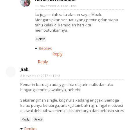
19 November 2017 at 11:54
Itu juga salah satu alasan saya, Mbak.
Mengarsipkan sesuatu yang penting dan siapa
tahu kelak di kemudian hari kita
membutuhkannya.
Delete
Replies
Reply
Reply
Jiah
8 November 2017 at 11:48
Kemarin baru aja ada yg minta diajarin nulis dan aku
bingung sendiri jawabnya, hehehe
Sekarang msh single, kdg nulis kadang enggak. Semoga
kalau punya keluarga, anak jd tambah rajin. Ingat motivasi
di awal deh bahwa menulis bs berkarya dan bebasin stres
Reply
Delete
Replies