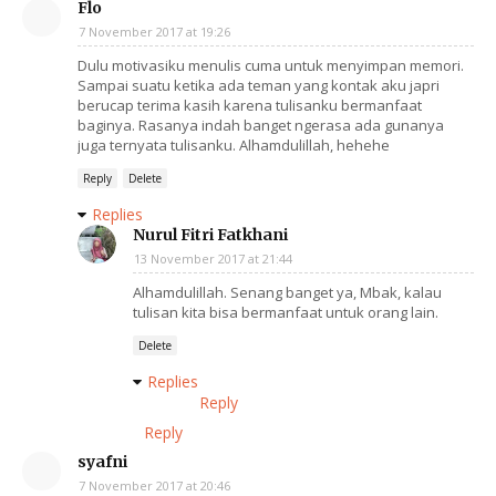
Flo
7 November 2017 at 19:26
Dulu motivasiku menulis cuma untuk menyimpan memori.
Sampai suatu ketika ada teman yang kontak aku japri
berucap terima kasih karena tulisanku bermanfaat
baginya. Rasanya indah banget ngerasa ada gunanya
juga ternyata tulisanku. Alhamdulillah, hehehe
Reply
Delete
Replies
Nurul Fitri Fatkhani
13 November 2017 at 21:44
Alhamdulillah. Senang banget ya, Mbak, kalau
tulisan kita bisa bermanfaat untuk orang lain.
Delete
Replies
Reply
Reply
syafni
7 November 2017 at 20:46