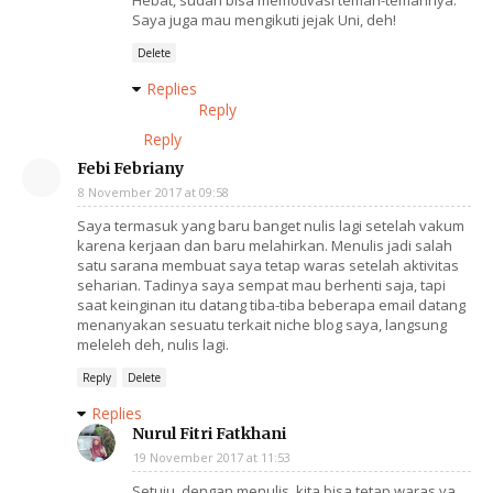
Hebat, sudah bisa memotivasi teman-temannya.
Saya juga mau mengikuti jejak Uni, deh!
Delete
Replies
Reply
Reply
Febi Febriany
8 November 2017 at 09:58
Saya termasuk yang baru banget nulis lagi setelah vakum
karena kerjaan dan baru melahirkan. Menulis jadi salah
satu sarana membuat saya tetap waras setelah aktivitas
seharian. Tadinya saya sempat mau berhenti saja, tapi
saat keinginan itu datang tiba-tiba beberapa email datang
menanyakan sesuatu terkait niche blog saya, langsung
meleleh deh, nulis lagi.
Reply
Delete
Replies
Nurul Fitri Fatkhani
19 November 2017 at 11:53
Setuju, dengan menulis, kita bisa tetap waras ya...