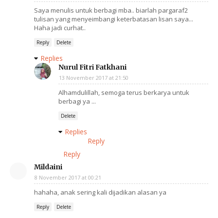
Saya menulis untuk berbagi mba.. biarlah pargaraf2
tulisan yang menyeimbangi keterbatasan lisan saya...
Haha jadi curhat..
Reply
Delete
Replies
Nurul Fitri Fatkhani
13 November 2017 at 21:50
Alhamdulillah, semoga terus berkarya untuk
berbagi ya ...
Delete
Replies
Reply
Reply
Mildaini
8 November 2017 at 00:21
hahaha, anak sering kali dijadikan alasan ya
Reply
Delete