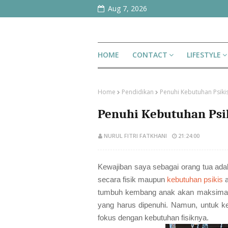
Aug 7, 2026
HOME
CONTACT
LIFESTYLE
Home
Pendidikan
Penuhi Kebutuhan Psiki
Penuhi Kebutuhan Psi
NURUL FITRI FATKHANI
21:24:00
Kewajiban saya sebagai orang tua ad
secara fisik maupun
kebutuhan psikis
a
tumbuh kembang anak akan maksimal. 
yang harus dipenuhi. Namun, untuk ke
fokus dengan kebutuhan fisiknya.