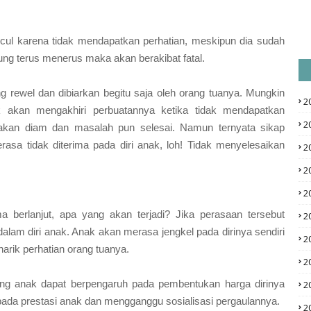
cul karena tidak mendapatkan perhatian, meskipun dia sudah
ung terus menerus maka akan berakibat fatal.
 rewel dan dibiarkan begitu saja oleh orang tuanya. Mungkin
2
k akan mengakhiri perbuatannya ketika tidak mendapatkan
2
 akan diam dan masalah pun selesai. Namun ternyata sikap
asa tidak diterima pada diri anak, loh! Tidak menyelesaikan
2
2
2
a berlanjut, apa yang akan terjadi? Jika perasaan tersebut
2
lam diri anak. Anak akan merasa jengkel pada dirinya sendiri
2
rik perhatian orang tuanya.
2
ang anak dapat berpengaruh pada pembentukan harga dirinya
2
 pada prestasi anak dan mengganggu sosialisasi pergaulannya.
2