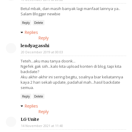
Betul mbak, dan masih banyak lagi manfaat lainnya ya..
Salam Blogger newbie
Reply
Delete
Replies
Reply
lendyagasshi
20 December 2019 at 00:03
Teteh...aku mau tanya doonk...
Ngefek gak siih...kalo kita upload konten di blog, tapi kita
backdate?
Aku akhir-akhir ini sering begitu, soalnya biar keliatannya
kaya 2 hari sekali update, padahal mah...hasil backdate
semua.
Reply
Delete
Replies
Reply
LG Unite
14 November 2021 at 11:40