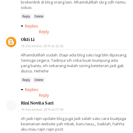
brokenlink di blog orang lain. Alhamdulillah skrg sdh nemu
solusi.
Reply
Delete
Replies
Reply
Okti Li
18 December 2019 at 22:42
Alhamdulillah sudah. Etapi ada blog satu lagi blm dipasang.
Semoga segera. Tadinya sih coba buat mumpung ada
yang bantu, eh sekarang malah sering keteteran jadi gak
diurus. Hehehe
Reply
Delete
Replies
Reply
Rini Novita Sari
19 December 2019 at 07:59
oh jadi rajin update blog juga jadi salah satu cara buatjaga
keamanan website yah mbak, baru tauu,,, baiklah, hahha
aku mau rajin rajin post