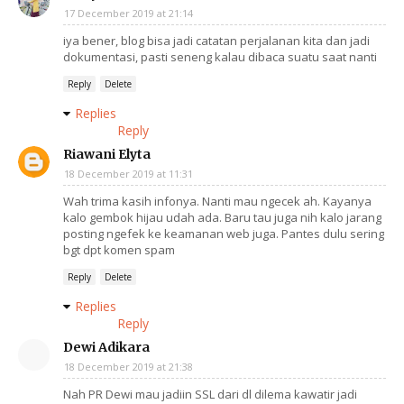
17 December 2019 at 21:14
iya bener, blog bisa jadi catatan perjalanan kita dan jadi
dokumentasi, pasti seneng kalau dibaca suatu saat nanti
Reply
Delete
Replies
Reply
Riawani Elyta
18 December 2019 at 11:31
Wah trima kasih infonya. Nanti mau ngecek ah. Kayanya
kalo gembok hijau udah ada. Baru tau juga nih kalo jarang
posting ngefek ke keamanan web juga. Pantes dulu sering
bgt dpt komen spam
Reply
Delete
Replies
Reply
Dewi Adikara
18 December 2019 at 21:38
Nah PR Dewi mau jadiin SSL dari dl dilema kawatir jadi