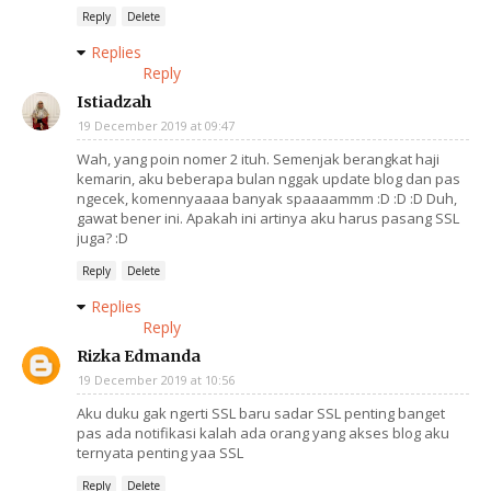
Reply
Delete
Replies
Reply
Istiadzah
19 December 2019 at 09:47
Wah, yang poin nomer 2 ituh. Semenjak berangkat haji
kemarin, aku beberapa bulan nggak update blog dan pas
ngecek, komennyaaaa banyak spaaaammm :D :D :D Duh,
gawat bener ini. Apakah ini artinya aku harus pasang SSL
juga? :D
Reply
Delete
Replies
Reply
Rizka Edmanda
19 December 2019 at 10:56
Aku duku gak ngerti SSL baru sadar SSL penting banget
pas ada notifikasi kalah ada orang yang akses blog aku
ternyata penting yaa SSL
Reply
Delete