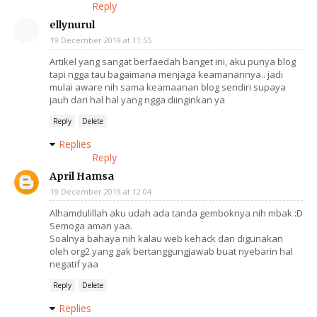
Reply
ellynurul
19 December 2019 at 11:55
Artikel yang sangat berfaedah banget ini, aku punya blog
tapi ngga tau bagaimana menjaga keamanannya.. jadi
mulai aware nih sama keamaanan blog sendiri supaya
jauh dari hal hal yang ngga diinginkan ya
Reply
Delete
Replies
Reply
April Hamsa
19 December 2019 at 12:04
Alhamdulillah aku udah ada tanda gemboknya nih mbak :D
Semoga aman yaa.
Soalnya bahaya nih kalau web kehack dan digunakan
oleh org2 yang gak bertanggungjawab buat nyebarin hal
negatif yaa
Reply
Delete
Replies