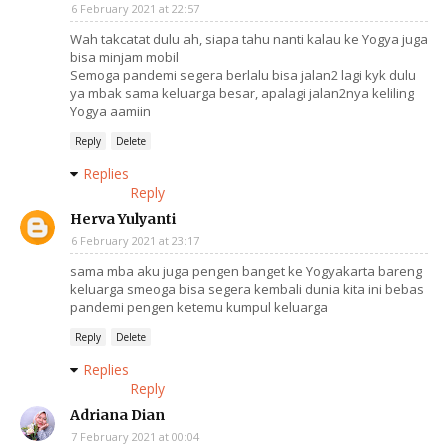
6 February 2021 at 22:57
Wah takcatat dulu ah, siapa tahu nanti kalau ke Yogya juga
bisa minjam mobil
Semoga pandemi segera berlalu bisa jalan2 lagi kyk dulu
ya mbak sama keluarga besar, apalagi jalan2nya keliling
Yogya aamiin
Reply
Delete
Replies
Reply
Herva Yulyanti
6 February 2021 at 23:17
sama mba aku juga pengen banget ke Yogyakarta bareng
keluarga smeoga bisa segera kembali dunia kita ini bebas
pandemi pengen ketemu kumpul keluarga
Reply
Delete
Replies
Reply
Adriana Dian
7 February 2021 at 00:04