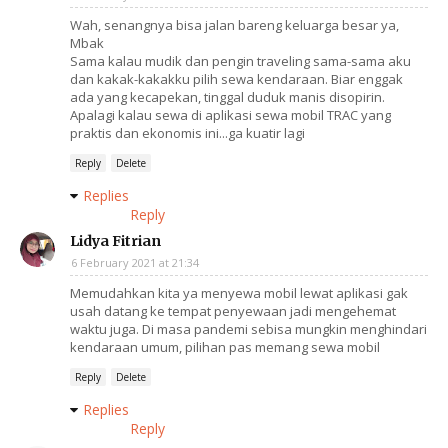
Wah, senangnya bisa jalan bareng keluarga besar ya,
Mbak
Sama kalau mudik dan pengin traveling sama-sama aku
dan kakak-kakakku pilih sewa kendaraan. Biar enggak
ada yang kecapekan, tinggal duduk manis disopirin.
Apalagi kalau sewa di aplikasi sewa mobil TRAC yang
praktis dan ekonomis ini...ga kuatir lagi
Reply
Delete
Replies
Reply
Lidya Fitrian
6 February 2021 at 21:34
Memudahkan kita ya menyewa mobil lewat aplikasi gak
usah datang ke tempat penyewaan jadi mengehemat
waktu juga. Di masa pandemi sebisa mungkin menghindari
kendaraan umum, pilihan pas memang sewa mobil
Reply
Delete
Replies
Reply