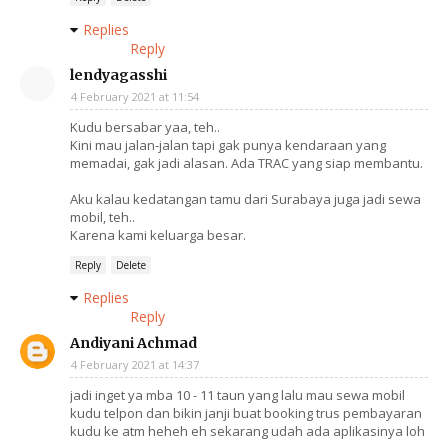
Replies
Reply
lendyagasshi
4 February 2021 at 11:54
Kudu bersabar yaa, teh..
Kini mau jalan-jalan tapi gak punya kendaraan yang
memadai, gak jadi alasan. Ada TRAC yang siap membantu.
Aku kalau kedatangan tamu dari Surabaya juga jadi sewa
mobil, teh..
Karena kami keluarga besar.
Reply
Delete
Replies
Reply
Andiyani Achmad
4 February 2021 at 14:37
jadi inget ya mba 10 - 11 taun yang lalu mau sewa mobil
kudu telpon dan bikin janji buat booking trus pembayaran
kudu ke atm heheh eh sekarang udah ada aplikasinya loh