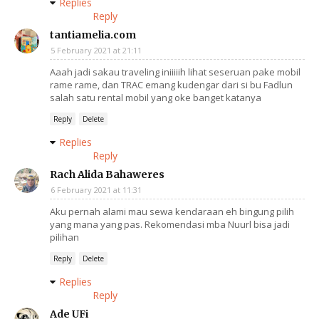
Replies
Reply
tantiamelia.com
5 February 2021 at 21:11
Aaah jadi sakau traveling iniiiiih lihat seseruan pake mobil
rame rame, dan TRAC emang kudengar dari si bu Fadlun
salah satu rental mobil yang oke banget katanya
Reply
Delete
Replies
Reply
Rach Alida Bahaweres
6 February 2021 at 11:31
Aku pernah alami mau sewa kendaraan eh bingung pilih
yang mana yang pas. Rekomendasi mba Nuurl bisa jadi
pilihan
Reply
Delete
Replies
Reply
Ade UFi