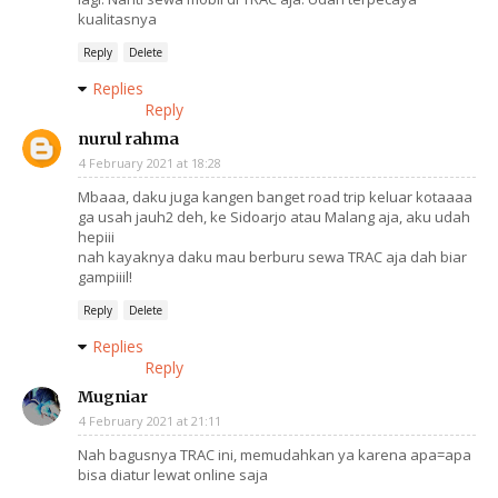
kualitasnya
Reply
Delete
Replies
Reply
nurul rahma
4 February 2021 at 18:28
Mbaaa, daku juga kangen banget road trip keluar kotaaaa
ga usah jauh2 deh, ke Sidoarjo atau Malang aja, aku udah
hepiii
nah kayaknya daku mau berburu sewa TRAC aja dah biar
gampiiil!
Reply
Delete
Replies
Reply
Mugniar
4 February 2021 at 21:11
Nah bagusnya TRAC ini, memudahkan ya karena apa=apa
bisa diatur lewat online saja