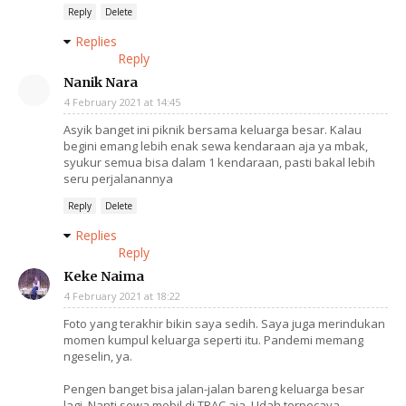
Reply
Delete
Replies
Reply
Nanik Nara
4 February 2021 at 14:45
Asyik banget ini piknik bersama keluarga besar. Kalau
begini emang lebih enak sewa kendaraan aja ya mbak,
syukur semua bisa dalam 1 kendaraan, pasti bakal lebih
seru perjalanannya
Reply
Delete
Replies
Reply
Keke Naima
4 February 2021 at 18:22
Foto yang terakhir bikin saya sedih. Saya juga merindukan
momen kumpul keluarga seperti itu. Pandemi memang
ngeselin, ya.
Pengen banget bisa jalan-jalan bareng keluarga besar
lagi. Nanti sewa mobil di TRAC aja. Udah terpecaya