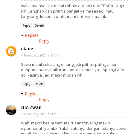
wah kayanya aku mesti cobain aplikasi dari TRAC ini juga
nih. Lengkap dan praktis banget ya maaaaak.. mau
langsung donlod aaaah.. maaci infonya maaak
Reply
Delete
Replies
Reply
diane
7 February 2021 at 07:18
Sewa mobil sekarang emang jadi pilihan paling aman
daripada harus naik transportasi umum ya... Apalagi ada
aplikasinya..jadi makin mudah nih..
Reply
Delete
Replies
Reply
HM Zwan
7 February 2021 at 17:30
Wah, makin kesini semua urusan traveling makin
dipermudah ya mbk. Salah satunya dengan adanya sewa
mobil. Secara kalo mau liburan ke tempat jauh, cukup