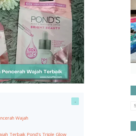
ncerah Wajah
ah Terbaik Pond’s Triple Glow