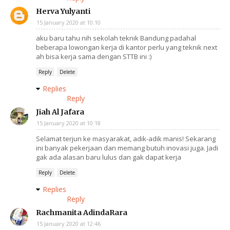
Herva Yulyanti
15 January 2020 at 10:10
aku baru tahu nih sekolah teknik Bandung padahal
beberapa lowongan kerja di kantor perlu yang teknik next
ah bisa kerja sama dengan STTB ini :)
Reply
Delete
Replies
Reply
Jiah Al Jafara
15 January 2020 at 10:18
Selamat terjun ke masyarakat, adik-adik manis! Sekarang
ini banyak pekerjaan dan memang butuh inovasi juga. Jadi
gak ada alasan baru lulus dan gak dapat kerja
Reply
Delete
Replies
Reply
Rachmanita AdindaRara
15 January 2020 at 12:46