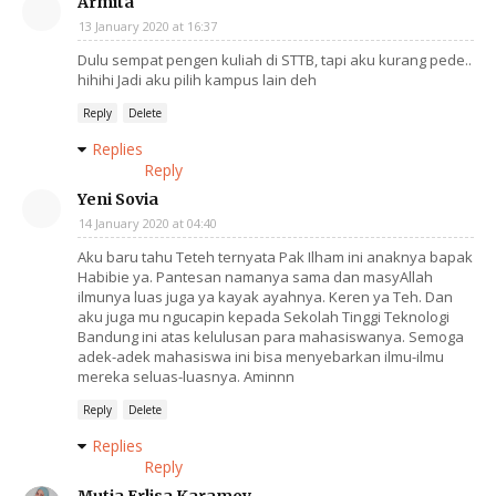
Armita
13 January 2020 at 16:37
Dulu sempat pengen kuliah di STTB, tapi aku kurang pede..
hihihi Jadi aku pilih kampus lain deh
Reply
Delete
Replies
Reply
Yeni Sovia
14 January 2020 at 04:40
Aku baru tahu Teteh ternyata Pak Ilham ini anaknya bapak
Habibie ya. Pantesan namanya sama dan masyAllah
ilmunya luas juga ya kayak ayahnya. Keren ya Teh. Dan
aku juga mu ngucapin kepada Sekolah Tinggi Teknologi
Bandung ini atas kelulusan para mahasiswanya. Semoga
adek-adek mahasiswa ini bisa menyebarkan ilmu-ilmu
mereka seluas-luasnya. Aminnn
Reply
Delete
Replies
Reply