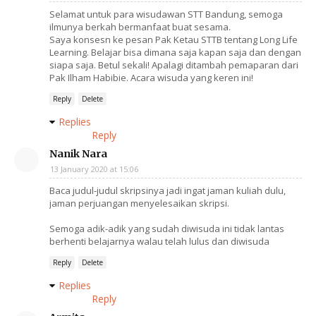
Selamat untuk para wisudawan STT Bandung, semoga
ilmunya berkah bermanfaat buat sesama.
Saya konsesn ke pesan Pak Ketau STTB tentang Long Life
Learning. Belajar bisa dimana saja kapan saja dan dengan
siapa saja. Betul sekali! Apalagi ditambah pemaparan dari
Pak Ilham Habibie. Acara wisuda yang keren ini!
Reply
Delete
Replies
Reply
Nanik Nara
13 January 2020 at 15:06
Baca judul-judul skripsinya jadi ingat jaman kuliah dulu,
jaman perjuangan menyelesaikan skripsi.
Semoga adik-adik yang sudah diwisuda ini tidak lantas
berhenti belajarnya walau telah lulus dan diwisuda
Reply
Delete
Replies
Reply