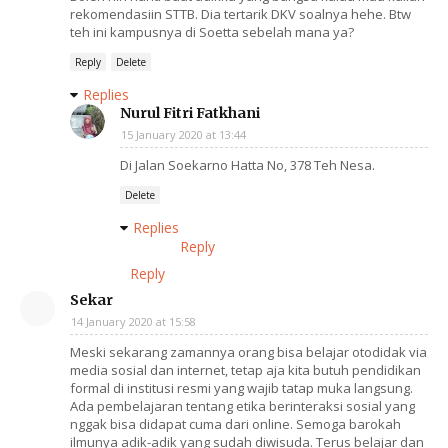
rekomendasiin STTB. Dia tertarik DKV soalnya hehe. Btw
teh ini kampusnya di Soetta sebelah mana ya?
Reply
Delete
Replies
Nurul Fitri Fatkhani
15 January 2020 at 13:44
Di Jalan Soekarno Hatta No, 378 Teh Nesa.
Delete
Replies
Reply
Reply
Sekar
14 January 2020 at 15:58
Meski sekarang zamannya orang bisa belajar otodidak via
media sosial dan internet, tetap aja kita butuh pendidikan
formal di institusi resmi yang wajib tatap muka langsung.
Ada pembelajaran tentang etika berinteraksi sosial yang
nggak bisa didapat cuma dari online. Semoga barokah
ilmunya adik-adik yang sudah diwisuda. Terus belajar dan