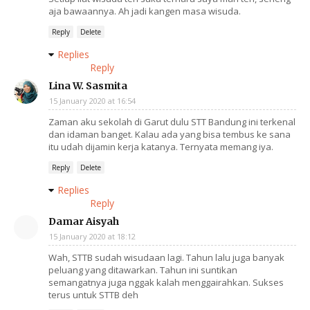
aja bawaannya. Ah jadi kangen masa wisuda.
Reply
Delete
Replies
Reply
Lina W. Sasmita
15 January 2020 at 16:54
Zaman aku sekolah di Garut dulu STT Bandung ini terkenal
dan idaman banget. Kalau ada yang bisa tembus ke sana
itu udah dijamin kerja katanya. Ternyata memang iya.
Reply
Delete
Replies
Reply
Damar Aisyah
15 January 2020 at 18:12
Wah, STTB sudah wisudaan lagi. Tahun lalu juga banyak
peluang yang ditawarkan. Tahun ini suntikan
semangatnya juga nggak kalah menggairahkan. Sukses
terus untuk STTB deh