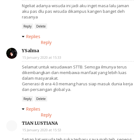
Ngeliat adanya wisuda ini jadi aku inget masa lalu jaman
aku pas dlu pas wisuda dikampus kangen banget deh
rasanya
Reply
Delete
Replies
Reply
YSalma
15 January 2020 at 15:33
Selamat untuk wisudawan STTB. Semoga ilmunya terus
dikembangkan dan membawa manfaat yang lebih luas
dalam masyarakat.
Generasi di era 4.0 memang harus siap masuk dunia kerja
dan persaingan global ya.
Reply
Delete
Replies
Reply
TIAN LUSTIANA
15 January 2020 at 15:53
Setiap liat wisuda teh suka terharu saya mah teh, seneng