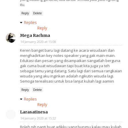
itu.
Reply
Delete
Replies
Reply
Mega Rachma
14 January 2020 at 15:08
Keren banget baru lagi datang ke acara wisudaan dan
menghadirkan key notes speaker yang gak main-main.
Edukasi dan pesan yang disampaikan sangatlah berguna
gak cuma buat wisudawan tapi buat kita juga ya teh
sebagai tamu yang datang. Satu lagi dari semua rangkaian
wisuda yang aku inginkan adalah ngikutin wisuda lagi.
Semoga terealisasi untuk bisa lanjut kuliah lagi aamiin
Reply
Delete
Replies
Reply
Larasatinesa
14 January 2020 at 15:22
Boleh nih nanti buat adikku yang bungsu kalau mau kuliah