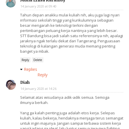
Mutia Erlisa Karamoy
14 January 2020 at 09:40
Tahun depan anakku mulai kuliah nih, aku juga lagi nyari
informasi sekolah tinggi yang kurikulumnya sebagian
besar mengarah ke teknologi terkini dengan
pertimbangan peluang kerja nantinya yang lebih besar.
STT Bandung bisa jadi salah satu referensinya nih, apalagi
jaraknya ngak terlalu dekat dari Tangerang. Penguasaan
teknologi di kalangan generasi muda memang penting
banget ya mbak.
Reply
Delete
Replies
Reply
Diah
14 January 2020 at 14:26
Selamat atas wisudanya adik-adik semua. Semoga
ilmunya berkah.
Yang ga kalah penting juga adalah etos kerja. Selepas
kuliah, kalau bekerja, hendaknya menjaga terus semangat
untuk ingin majunya. Jangan sampai terbawa sistem kerja
yang kadang ga ideal, lalu luntur semua jiwa-jiwa fighting